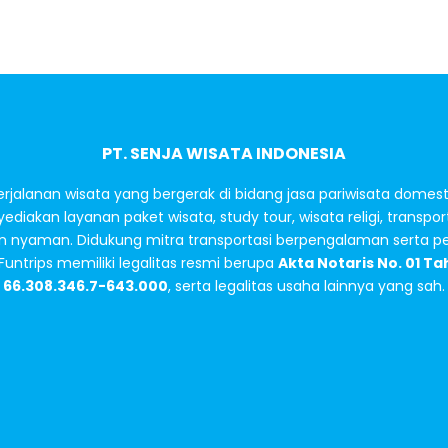
PT. SENJA WISATA INDONESIA
perjalanan wisata yang bergerak di bidang jasa pariwisata dome
ediakan layanan paket wisata, study tour, wisata religi, transpor
 nyaman. Didukung mitra transportasi berpengalaman serta perl
trips memiliki legalitas resmi berupa
Akta Notaris No. 01 Ta
66.308.346.7-643.000
, serta legalitas usaha lainnya yang sah.