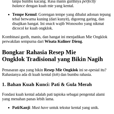
tanpa bumbu kacang. Rasa manis gurihnya
perfectly
balance
dengan kuah mie yang kental.
Tempe Kemul
: Gorengan tempe yang dibalut adonan tepung
tebal berwarna kuning (dari kunyit), digoreng garing, dan
disajikan hangat. Ini
snack
wajib Wonosobo yang nikmat
dicocol ke kuah ongklok.
Kombinasi gurih, manis, dan hangat ini menjadikan Mie Ongklok
perwakilan sempurna dari
Wisata Kuliner Dieng
.
Bongkar Rahasia
Resep Mie
Ongklok
Tradisional yang Bikin Nagih
Penasaran apa yang bikin
Resep Mie Ongklok
ini se-spesial itu?
Rahasianya ada di kuah kental (
loh
) dan bumbu rahasia.
1. Bahan Kuah Kunci: Pati & Gula Merah
Fondasi kuah kental adalah pati tapioka sebagai pengental alami
yang menahan panas lebih lama.
Pati/Kanji
:
Must have
untuk tekstur kental yang unik.