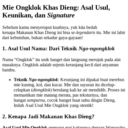
Mie Ongklok Khas Dieng: Asal Usul,
Keunikan, dan
Signature
Sebelum kamu menyeruput kuahnya, yuk kita bedah
kenapa Makanan Khas Dieng ini bisa
se-legendaris
itu. Mie ini lahir
dari kebutuhan, bukan sekadar gaya-gayaan!
1. Asal Usul Nama: Dari Teknik
Ngo-ngongklok
Nama “Ongklok” itu unik banget dan langsung merujuk pada alat
masaknya. Ongklok adalah sejenis keranjang kecil dari anyaman
bambu.
Teknik
Ngo-ngongklok
: Keranjang ini dipakai buat merebus
mie kuning, kol, dan kucai. Mie dan sayuran itu dicelup-
celupkan (
diongklok
) berulang kali ke air mendidih. Proses ini
memastikan mie matang merata, pas teksturnya, dan
hangat
sempurna
, cocok banget buat suhu dingin Dieng.
Inilah Asal Usul Mie Ongklok yang otentik!
2. Kenapa Jadi Makanan Khas Dieng?
Asal Usul Mie Ongklok
memang erat kaitannya dengan Wonosobo