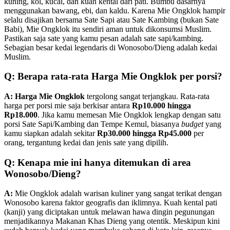
kuning, kol, kucai, dan kuah kental dari pati. Bumbu dasarnya
menggunakan bawang, ebi, dan kaldu. Karena Mie Ongklok hampir
selalu disajikan bersama Sate Sapi atau Sate Kambing (bukan Sate
Babi), Mie Ongklok itu sendiri aman untuk dikonsumsi Muslim.
Pastikan saja sate yang kamu pesan adalah sate sapi/kambing.
Sebagian besar kedai legendaris di Wonosobo/Dieng adalah kedai
Muslim.
Q: Berapa rata-rata Harga Mie Ongklok per porsi?
A:
Harga Mie Ongklok
tergolong sangat terjangkau. Rata-rata
harga per porsi mie saja berkisar antara
Rp10.000 hingga
Rp18.000
. Jika kamu memesan Mie Ongklok lengkap dengan satu
porsi Sate Sapi/Kambing dan Tempe Kemul, biasanya
budget
yang
kamu siapkan adalah sekitar
Rp30.000 hingga Rp45.000
per
orang, tergantung kedai dan jenis sate yang dipilih.
Q: Kenapa mie ini hanya ditemukan di area
Wonosobo/Dieng?
A:
Mie Ongklok adalah warisan kuliner yang sangat terikat dengan
Wonosobo karena faktor geografis dan iklimnya. Kuah kental pati
(kanji) yang diciptakan untuk melawan hawa dingin pegunungan
menjadikannya Makanan Khas Dieng yang otentik. Meskipun kini