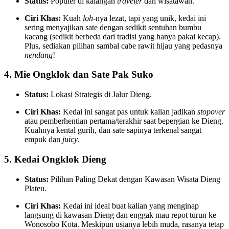
Status:
Populer di kalangan
traveler
dan wisatawan.
Ciri Khas:
Kuah
loh
-nya lezat, tapi yang unik, kedai ini
sering menyajikan sate dengan sedikit sentuhan bumbu
kacang (sedikit berbeda dari tradisi yang hanya pakai kecap).
Plus, sediakan pilihan sambal cabe rawit hijau yang pedasnya
nendang
!
4. Mie Ongklok dan Sate Pak Suko
Status:
Lokasi Strategis di Jalur Dieng.
Ciri Khas:
Kedai ini sangat pas untuk kalian jadikan
stopover
atau pemberhentian pertama/terakhir saat bepergian ke Dieng.
Kuahnya kental gurih, dan sate sapinya terkenal sangat
empuk dan
juicy
.
5. Kedai Ongklok Dieng
Status:
Pilihan Paling Dekat dengan Kawasan Wisata Dieng
Plateu.
Ciri Khas:
Kedai ini ideal buat kalian yang menginap
langsung di kawasan Dieng dan enggak mau repot turun ke
Wonosobo Kota. Meskipun usianya lebih muda, rasanya tetap