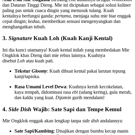
dan Dataran Tinggi Dieng. Mie ini diciptakan sebagai solusi kuliner
paling pas untuk cuaca dingin yang menusuk tulang. Kuah
kentalnya berfungsi ganda:
pertama
, menjaga suhu mie biar enggak
cepat dingin;
kedua
, memberikan sensasi mengenyangkan dan
menghangatkan tubuh.
3.
Signature
Kuah Loh (Kuah Kanji Kental)
Ini dia kunci utamanya! Kuah kental inilah yang membedakan Mie
Ongklok khas Dieng dari mie rebus lainnya. Kuahnya
disebut
Loh
atau kuah pati.
Tekstur
Gloomy
: Kuah dibuat kental pakai larutan tepung
kanji/tapioka.
Rasa Umami Level Dewa
: Kuahnya keruh kecokelatan,
kaya rempah, didominasi rasa
ebi
(udang kering), gula merah,
dan kaldu yang kuat.
Dijamin
gurih mendalam!
4.
Side Dish
Wajib: Sate Sapi dan Tempe Kemul
Mie Ongklok enggak akan lengkap tanpa
side dish
andalannya:
Sate Sapi/Kambing
: Disajikan dengan bumbu kecap manis