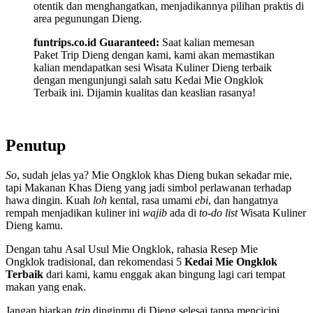
otentik dan menghangatkan, menjadikannya pilihan praktis di
area pegunungan Dieng.
funtrips.co.id Guaranteed:
Saat kalian memesan
Paket Trip Dieng dengan kami, kami akan memastikan
kalian mendapatkan sesi Wisata Kuliner Dieng terbaik
dengan mengunjungi salah satu Kedai Mie Ongklok
Terbaik ini. Dijamin kualitas dan keaslian rasanya!
Penutup
So
, sudah jelas ya? Mie Ongklok khas Dieng bukan sekadar mie,
tapi Makanan Khas Dieng yang jadi simbol perlawanan terhadap
hawa dingin. Kuah
loh
kental, rasa umami
ebi
, dan hangatnya
rempah menjadikan kuliner ini
wajib
ada di
to-do list
Wisata Kuliner
Dieng kamu.
Dengan tahu Asal Usul Mie Ongklok, rahasia Resep Mie
Ongklok tradisional, dan rekomendasi 5
Kedai Mie Ongklok
Terbaik
dari kami, kamu enggak akan bingung lagi cari tempat
makan yang enak.
Jangan biarkan
trip
dinginmu di Dieng selesai tanpa mencicipi