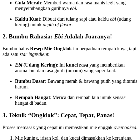
Gula Merah
: Memberi warna dan rasa manis legit yang
menyeimbangkan gurihnya
ebi
.
Kaldu Kuat
: Dibuat dari tulang sapi atau kaldu
ebi
(udang
kering) untuk
depth of flavor
.
2. Bumbu Rahasia:
Ebi
Adalah Juaranya!
Bumbu halus
Resep Mie Ongklok
itu perpaduan rempah kaya, tapi
ada satu
star ingredient
:
Ebi
(Udang Kering)
: Ini
kunci rasa
yang memberikan
aroma laut dan rasa gurih (umami) yang super kuat.
Bumbu Dasar
: Bawang merah & bawang putih yang ditumis
harum.
Rempah Hangat
: Merica dan rempah lain untuk sensasi
hangat di badan.
3. Teknik “Ongklok”: Cepat, Tepat, Panas!
Proses memasak yang cepat ini memastikan mie enggak
overcooked
.
Mie kuning, irisan kol, dan kucai dimasukkan ke keranjang