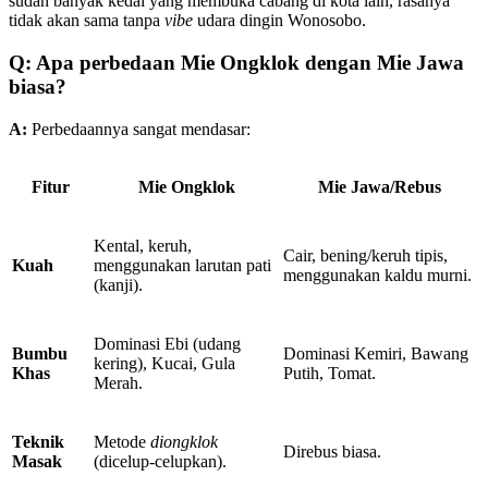
sudah banyak kedai yang membuka cabang di kota lain, rasanya
tidak akan sama tanpa
vibe
udara dingin Wonosobo.
Q: Apa perbedaan Mie Ongklok dengan Mie Jawa
biasa?
A:
Perbedaannya sangat mendasar:
Fitur
Mie Ongklok
Mie Jawa/Rebus
Kental, keruh,
Cair, bening/keruh tipis,
Kuah
menggunakan larutan pati
menggunakan kaldu murni.
(kanji).
Dominasi Ebi (udang
Bumbu
Dominasi Kemiri, Bawang
kering), Kucai, Gula
Khas
Putih, Tomat.
Merah.
Teknik
Metode
diongklok
Direbus biasa.
Masak
(dicelup-celupkan).