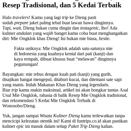
Resep Tradisional, dan 5 Kedai Terbaik
Halo
travelers
! Kamu yang lagi
trip
ke Dieng pasti
sudah
prepare
jaket paling tebal buat lawan hawa dinginnya.
Tapi,
wait
, Dieng bukan cuma dingin dan
instagenic
, lho! Ada
kuliner
andalan
yang
wajib
banget kamu coba buat menghangatkan
diri: Mie Ongklok khas Dieng! Ini bukan mie biasa,
bestie
.
Fakta uniknya: Mie Ongklok adalah satu-satunya mie
di Indonesia yang kuahnya kental dari pati (kanji) dan
kaya rempah, dibuat khusus buat “melawan” dinginnya
pegunungan!
Bayangkan: mie rebus dengan kuah pati (kanji) yang gurih,
disajikan hangat mengepul, ditaburi kucai, dan ditemani sate sapi
yang manis. Inilah Makanan Khas Dieng yang legendaris.
Biar
trip
kamu makin maksimal, artikel ini akan bongkar tuntas Asal
Usul Mie Ongklok, rahasia di balik Resep Mie Ongklok tradisional,
dan rekomendasi 5 Kedai Mie Ongklok Terbaik di
Wonosobo/Dieng.
Yuk, jangan sampai
Wisata Kuliner Dieng
kamu terlewatkan tanpa
mencicipi kelezatan otentik ini! Kami di funtrips.co.id akan pastikan
kuliner
epic
ini masuk dalam setiap
Paket Trip Dieng
kalian.