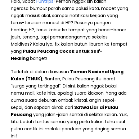
Halo, Sobat
Funtrips
! Pernah nggak sih kalian
ngerasa
burnout
parah sama polusi kota, macet yang
nggak masuk akal, sampai notifikasi kerjaan yang
terus-terusan muncul di HP? Rasanya pengen
banting HP, terus kabur ke tempat yang bener-bener
jauh, tenang, tapi pemandangannya sekelas
Maldives? Kalau iya, fix kalian butuh liburan ke tempat
yang
Pulau Peucang Cocok untuk Self-
Healing
banget!
Terletak di dalam kawasan
Taman Nasional Ujung
Kulon (TNUK)
, Banten, Pulau Peucang itu ibarat
“surga yang tertinggal”. Di sini, kalian nggak bakal
nemu mall, kafe hits, apalagi suara klakson. Yang ada
cuma suara deburan ombak kristal, angin sepoi-
sepoi, dan sapaan akrab dari
Satwa Liar di Pulau
Peucang
yang jalan-jalan santai di sekitar kalian. Yuk,
kita bedah tuntas semua yang perlu kalian tahu soal
pulau cantik ini melalui panduan yang daging semua
ini!